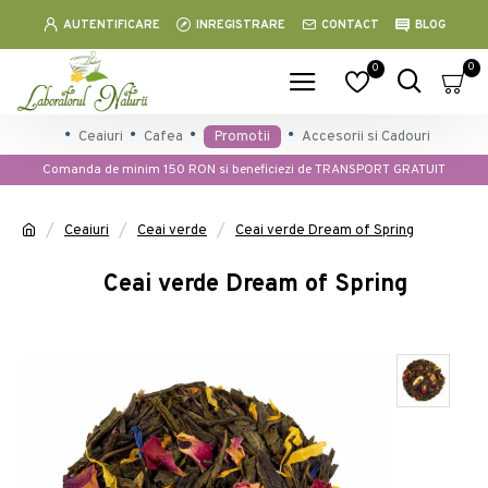
AUTENTIFICARE
INREGISTRARE
CONTACT
BLOG
0
0
Ceaiuri
Cafea
Promotii
Accesorii si Cadouri
Comanda de minim 150 RON si beneficiezi de TRANSPORT GRATUIT
Ceaiuri
Ceai verde
Ceai verde Dream of Spring
Ceai verde Dream of Spring