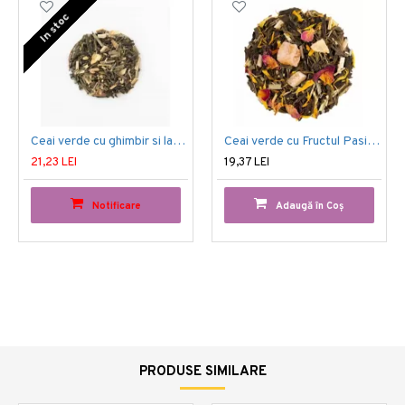
In stoc
Ceai verde cu ghimbir si lamaie
Ceai verde cu Fructul Pasiunii
21,23 LEI
19,37 LEI
Notificare
Adaugă în Coş
PRODUSE SIMILARE