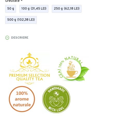
Greutate
50 g
100 g
(31,45 LEI)
250 g
(62,18 LEI)
500 g
(102,38 LEI)
DESCRIERE