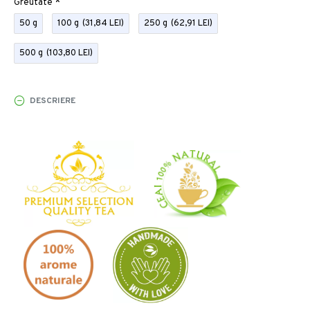
Greutate
50 g
100 g
(31,84 LEI)
250 g
(62,91 LEI)
500 g
(103,80 LEI)
DESCRIERE