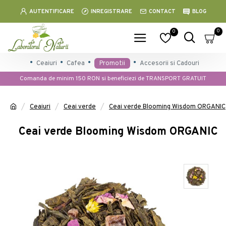
AUTENTIFICARE
INREGISTRARE
CONTACT
BLOG
0
0
Ceaiuri
Cafea
Promotii
Accesorii si Cadouri
Comanda de minim 150 RON si beneficiezi de TRANSPORT GRATUIT
Ceaiuri
Ceai verde
Ceai verde Blooming Wisdom ORGANIC
Ceai verde Blooming Wisdom ORGANIC