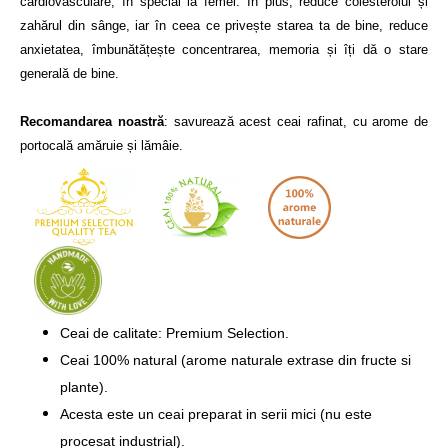
cardiovasculare, în special la femei. În plus, reduce colesterolul și 
zahărul din sânge, iar în ceea ce privește starea ta de bine, reduce 
anxietatea, îmbunătățește concentrarea, memoria și îți dă o stare 
generală de bine. 

Recomandarea noastră
: savurează acest ceai rafinat, cu arome de 
portocală amăruie și lămâie.
Ceai de calitate: Premium Selection.
Ceai 100% natural (arome naturale extrase din fructe si
plante).
Acesta este un ceai preparat in serii mici (nu este
procesat industrial).