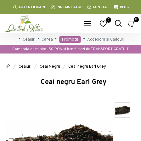
AUTENTIFICARE
INREGISTRARE
CONTACT
BLOG
0
0
Ceaiuri
Cafea
Promotii
Accesorii si Cadouri
Comanda de minim 150 RON si beneficiezi de TRANSPORT GRATUIT
Ceaiuri
Ceai Negru
Ceai negru Earl Grey
Ceai negru Earl Grey