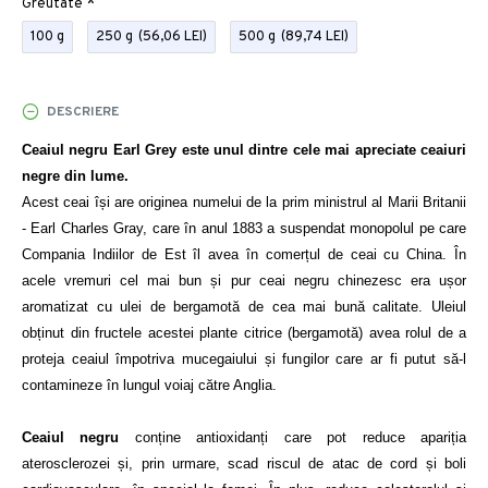
Greutate
100 g
250 g
(56,06 LEI)
500 g
(89,74 LEI)
DESCRIERE
Ceaiul negru Earl Grey este unul dintre cele mai apreciate ceaiuri 
Acest ceai își are originea numelui de la prim ministrul al Marii Britanii 
- Earl Charles Gray, care în anul 1883 a suspendat monopolul pe care 
Compania Indiilor de Est îl avea în comerțul de ceai cu China. În 
acele vremuri cel mai bun și pur ceai negru chinezesc era ușor 
aromatizat cu ulei de bergamotă de cea mai bună calitate. Uleiul 
obținut din fructele acestei plante citrice (bergamotă) avea rolul de a 
proteja ceaiul împotriva mucegaiului și fungilor care ar fi putut să-l 
contamineze în lungul voiaj către Anglia.
Ceaiul negru 
conține antioxidanți care pot reduce apariția 
aterosclerozei și, prin urmare, scad riscul de atac de cord și boli 