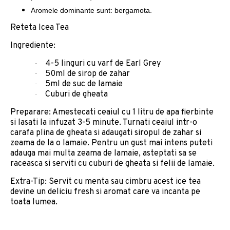
Aromele dominante sunt: bergamota.
Reteta Icea Tea
Ingrediente:
4-5 linguri cu varf de Earl Grey
·
50ml de sirop de zahar
·
5ml de suc de lamaie
·
Cuburi de gheata
·
Preparare: Amestecati ceaiul cu 1 litru de apa fierbinte
si lasati la infuzat 3-5 minute. Turnati ceaiul intr-o
carafa plina de gheata si adaugati siropul de zahar si
zeama de la o lamaie. Pentru un gust mai intens puteti
adauga mai multa zeama de lamaie, asteptati sa se
raceasca si serviti cu cuburi de gheata si felii de lamaie.
Extra-Tip: Servit cu menta sau cimbru acest ice tea
devine un deliciu fresh si aromat care va incanta pe
toata lumea.