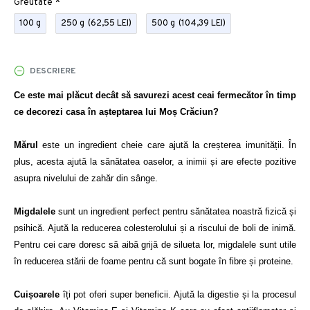
Greutate
100 g
250 g
(62,55 LEI)
500 g
(104,39 LEI)
DESCRIERE
Ce este mai plăcut decât să savurezi acest ceai fermecător în timp 
Mărul 
este un ingredient cheie care ajută la creșterea imunității. În 
plus, acesta ajută la sănătatea oaselor, a inimii și are efecte pozitive 
asupra nivelului de zahăr din sânge.

Migdalele 
sunt un ingredient perfect pentru sănătatea noastră fizică și 
psihică. Ajută la reducerea colesterolului și a riscului de boli de inimă. 
Pentru cei care doresc să aibă grijă de silueta lor, migdalele sunt utile 
în reducerea stării de foame pentru că sunt bogate în fibre și proteine. 

Cuișoarele 
îți pot oferi super beneficii. Ajută la digestie și la procesul 