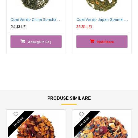
Ceai Verde China Sencha Organic
Ceai Verde Japan Genmaicha Yukihime
24,13 LEI
33,51 LEI
Adaugă în Coş
Notificare
PRODUSE SIMILARE
In stoc
In stoc