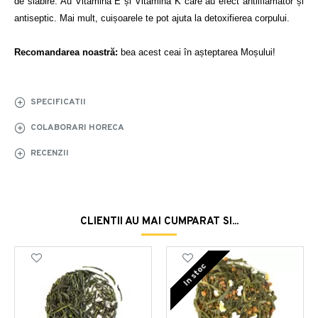
de slăbire. Au Vitamina E și Vitamina K care au efect antiiflamator și 
antiseptic. Mai mult, cuișoarele te pot ajuta la detoxifierea corpului. 

Recomandarea noastră:
 bea acest ceai în așteptarea Moșului!
SPECIFICATII
COLABORARI HORECA
RECENZII
CLIENTII AU MAI CUMPARAT SI...
In stoc