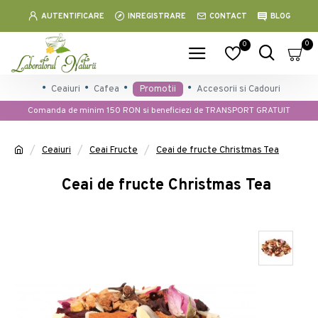
AUTENTIFICARE
INREGISTRARE
CONTACT
BLOG
0
0
Ceaiuri
Cafea
Promotii
Accesorii si Cadouri
Comanda de minim 150 RON si beneficiezi de TRANSPORT GRATUIT
Ceaiuri
Ceai Fructe
Ceai de fructe Christmas Tea
Ceai de fructe Christmas Tea