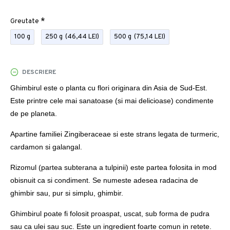
Greutate
100 g
250 g
(46,44 LEI)
500 g
(75,14 LEI)
DESCRIERE
Ghimbirul este o planta cu flori originara din Asia de Sud-Est.
Este printre cele mai sanatoase (si mai delicioase) condimente
de pe planeta.
Apartine familiei Zingiberaceae si este strans legata de turmeric,
cardamon si galangal.
Rizomul (partea subterana a tulpinii) este partea folosita in mod
obisnuit ca si condiment. Se numeste adesea radacina de
ghimbir sau, pur si simplu, ghimbir.
Ghimbirul poate fi folosit proaspat, uscat, sub forma de pudra
sau ca ulei sau suc. Este un ingredient foarte comun in retete.