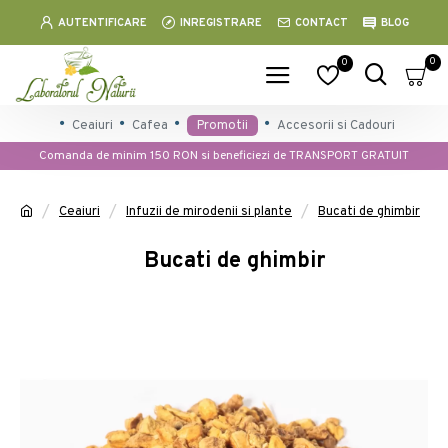
AUTENTIFICARE
INREGISTRARE
CONTACT
BLOG
0
0
Ceaiuri
Cafea
Promotii
Accesorii si Cadouri
Comanda de minim 150 RON si beneficiezi de TRANSPORT GRATUIT
Ceaiuri
Infuzii de mirodenii si plante
Bucati de ghimbir
Bucati de ghimbir