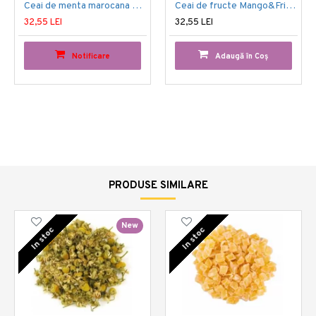
Ceai de menta marocana Nana-Mint ORGANIC
Ceai de fructe Mango&Friends
32,55 LEI
32,55 LEI
Notificare
Adaugă în Coş
PRODUSE SIMILARE
New
In stoc
In stoc