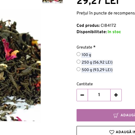
29,27 LEI
Preţul în puncte de recompens
Cod produs:
CI84172
Disponibilitate:
In stoc
Greutate
100 g
250 g
(56,92 LEI)
500 g
(93,29 LEI)
Cantitate
ADAUGĂ
ADAUGĂ IN