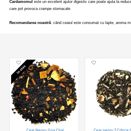
Cardamomul 
este un excelent ajutor digestiv care poate ajuta la reduce
care pot provoca crampe stomacale.

Recomandarea noastră
: când ceaiul este consumat cu lapte, aroma ma
In stoc
Ceai Negru Goa Chai
Ceai negru 7 Citric