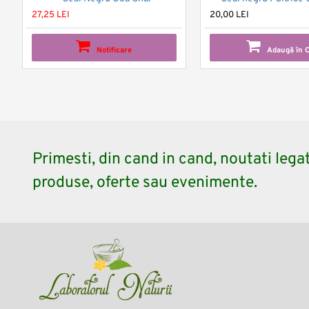
27,25 LEI
20,00 LEI
Notificare
Adaugă în 
Primesti, din cand in cand, noutati lega
produse, oferte sau evenimente.