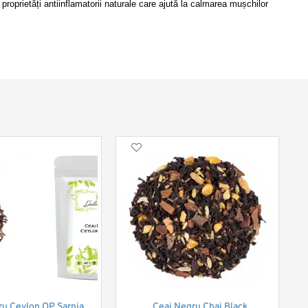
roprietăți antiinflamatorii naturale care ajută la calmarea mușchilor 
ru Ceylon OP Sarnia
Ceai Negru Chai Black