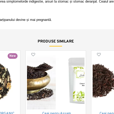
rea simptomelorde indigestie, arsuri la stomac și stomac deranjat. Ceaiul are p
rțipanului devine și mai pregnantă. 
PRODUSE SIMILARE
New
e ORGANIC
Ceai negru Assam
Ceai neg