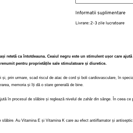
Informatii suplimentare
Livrare:
2-3 zile lucratoare
ași retetă ca întotdeauna. Ceaiul negru este un stimulent ușor care ajută 
enumit pentru proprietățile sale stimulatoare și diuretice.

 și, prin urmare, scad riscul de atac de cord și boli cardiovasculare, în special
area, memoria și îți dă o stare generală de bine. 

jută în procesul de slăbire și reglează nivelul de zahăr din sânge. În ceea ce priv
 de slăbire. Au Vitamina E și Vitamina K care au efect antiiflamator și antiseptic.