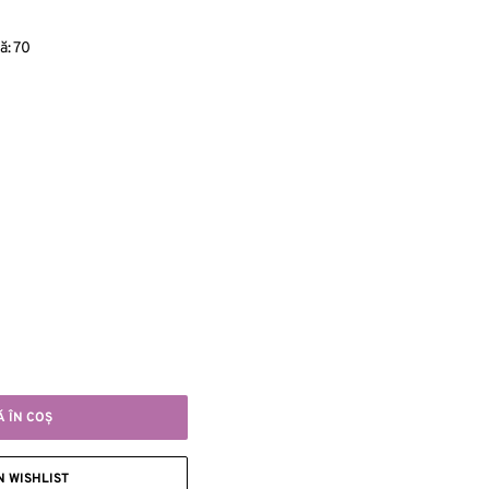
ă:
70
 ÎN COŞ
 WISHLIST