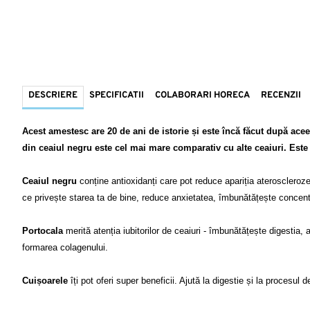
DESCRIERE
SPECIFICATII
COLABORARI HORECA
RECENZII
Acest amestesc are 20 de ani de istorie și este încă făcut după acee
din ceaiul negru este cel mai mare comparativ cu alte ceaiuri. Este r
Ceaiul negru 
conține antioxidanți care pot reduce apariția aterosclerozei
ce privește starea ta de bine, reduce anxietatea, îmbunătățește concentr
Portocala 
merită atenția iubitorilor de ceaiuri - îmbunătățește digestia, a
formarea colagenului. 

Cuișoarele 
îți pot oferi super beneficii. Ajută la digestie și la procesul