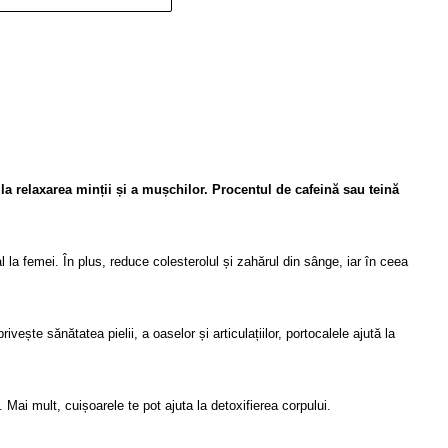
la relaxarea minții și a mușchilor. Procentul de cafeină sau teină 
 la femei. În plus, reduce colesterolul și zahărul din sânge, iar în ceea 
ește sănătatea pielii, a oaselor și articulațiilor, portocalele ajută la 
 Mai mult, cuișoarele te pot ajuta la detoxifierea corpului. 
