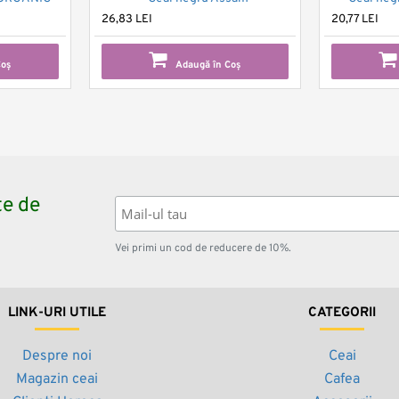
26,83 LEI
20,77 LEI
Coş
Adaugă în Coş
te de
Vei primi un cod de reducere de 10%.
LINK-URI UTILE
CATEGORII
Despre noi
Ceai
Magazin ceai
Cafea